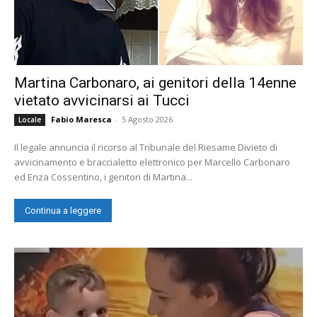
Martina Carbonaro, ai genitori della 14enne
vietato avvicinarsi ai Tucci
Fabio Maresca
-
5 Agosto 2026
Locale
Il legale annuncia il ricorso al Tribunale del Riesame Divieto di
avvicinamento e braccialetto elettronico per Marcello Carbonaro
ed Enza Cossentino, i genitori di Martina...
Continua a leggere