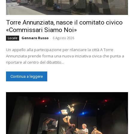
Torre Annunziata, nasce il comitato civico
«Commissari Siamo Noi»
Gennaro Russo
-
6 Agosto 2026
Locale
Un appello alla partecipazione per rilanciare la città A Torre
Annunziata prende forma una nuova iniziativa civica che punta a
riportare al centro del dibattito...
Continua a leggere