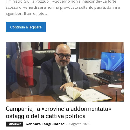
Il ministro Giuli a Pozzuoli: «Governo non si nasconde» La forte
scossa di venerdì sera non ha provocato soltanto paura, danni e
sgomberi. Il terremoto...
Continua a leggere
Campania, la «provincia addormentata»
ostaggio della cattiva politica
Gennaro Sangiuliano*
-
3 Agosto 2026
Editoriale