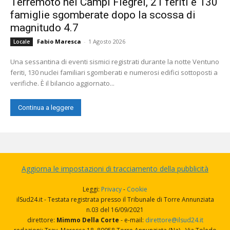
Terremoto nei Campi Flegrei, 21 feriti e 130
famiglie sgomberate dopo la scossa di
magnitudo 4.7
Fabio Maresca
-
1 Agosto 2026
Locale
Una sessantina di eventi sismici registrati durante la notte Ventuno
feriti, 130 nuclei familiari sgomberati e numerosi edifici sottoposti a
verifiche. È il bilancio aggiornato...
Continua a leggere
Aggiorna le impostazioni di tracciamento della pubblicità
Leggi:
Privacy
-
Cookie
ilSud24.it - Testata registrata presso il Tribunale di Torre Annunziata
n.03 del 16/09/2021
direttore:
Mimmo Della Corte
- e-mail:
direttore@ilsud24.it