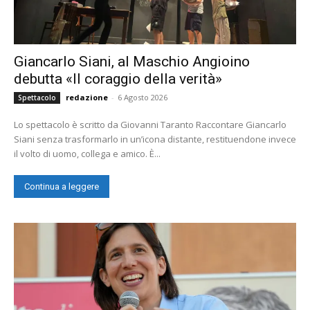
Giancarlo Siani, al Maschio Angioino
debutta «Il coraggio della verità»
redazione
-
6 Agosto 2026
Spettacolo
Lo spettacolo è scritto da Giovanni Taranto Raccontare Giancarlo
Siani senza trasformarlo in un’icona distante, restituendone invece
il volto di uomo, collega e amico. È...
Continua a leggere