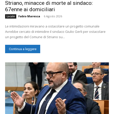
Striano, minacce di morte al sindaco:
67enne ai domiciliari
Fabio Maresca
-
6 Agosto 2026
Locale
Le intimidazioni miravano a ostacolare un progetto comunale
Avrebbe cercato di intimidire il sindaco Giulio Gerli per ostacolare
un progetto del Comune di Striano su...
Continua a leggere