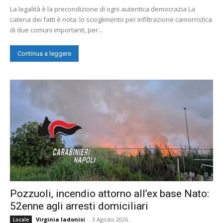
La legalità è la precondizione di ogni autentica democrazia La
catena dei fatti è nota: lo scioglimento per infiltrazione camorristica
di due comuni importanti, per...
Continua a leggere
Pozzuoli, incendio attorno all’ex base Nato:
52enne agli arresti domiciliari
Virginia Iadonisi
-
3 Agosto 2026
Locale