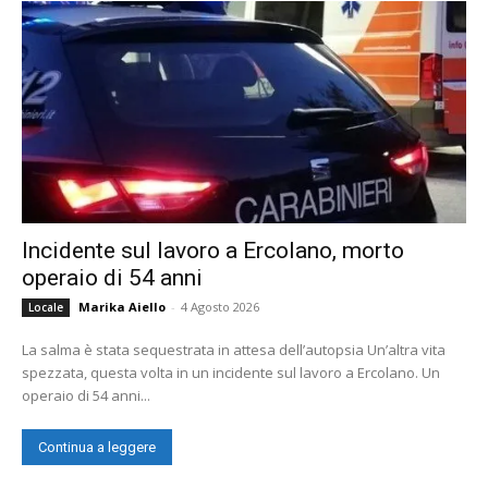
Incidente sul lavoro a Ercolano, morto
operaio di 54 anni
Marika Aiello
-
4 Agosto 2026
Locale
La salma è stata sequestrata in attesa dell’autopsia Un’altra vita
spezzata, questa volta in un incidente sul lavoro a Ercolano. Un
operaio di 54 anni...
Continua a leggere