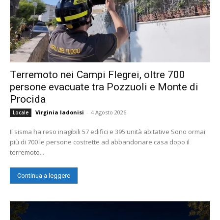
Terremoto nei Campi Flegrei, oltre 700
persone evacuate tra Pozzuoli e Monte di
Procida
Virginia Iadonisi
-
4 Agosto 2026
Locale
Il sisma ha reso inagibili 57 edifici e 395 unità abitative Sono ormai
più di 700 le persone costrette ad abbandonare casa dopo il
terremoto...
Continua a leggere