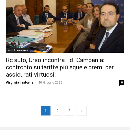
Sud Economia
Rc auto, Urso incontra FdI Campania:
confronto su tariffe più eque e premi per
assicurati virtuosi.
Virginia Iadonisi
-
10 Giugno 2026
0
1
2
3