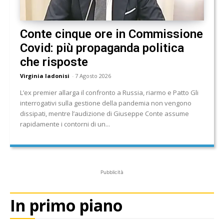
Conte cinque ore in Commissione
Covid: più propaganda politica
che risposte
Virginia Iadonisi
-
7 Agosto 2026
L’ex premier allarga il confronto a Russia, riarmo e Patto Gli
interrogativi sulla gestione della pandemia non vengono
dissipati, mentre l’audizione di Giuseppe Conte assume
rapidamente i contorni di un...
Pubblicità
In primo piano