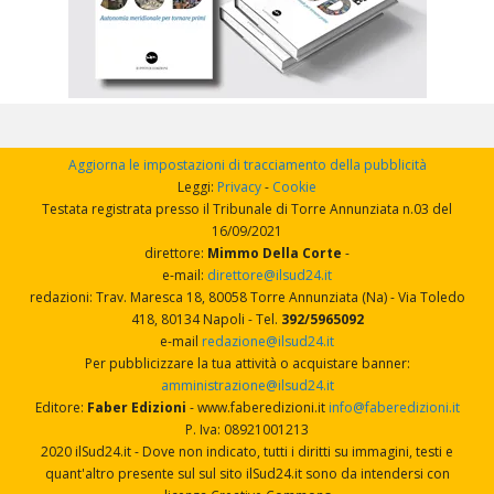
Aggiorna le impostazioni di tracciamento della pubblicità
Leggi:
Privacy
-
Cookie
Testata registrata presso il Tribunale di Torre Annunziata n.03 del
16/09/2021
direttore:
Mimmo Della Corte
-
e-mail:
direttore@ilsud24.it
redazioni: Trav. Maresca 18, 80058 Torre Annunziata (Na) - Via Toledo
418, 80134 Napoli - Tel.
392/5965092
e-mail
redazione@ilsud24.it
Per pubblicizzare la tua attività o acquistare banner:
amministrazione@ilsud24.it
Editore:
Faber Edizioni
- www.faberedizioni.it
info@faberedizioni.it
P. Iva: 08921001213
2020 ilSud24.it - Dove non indicato, tutti i diritti su immagini, testi e
quant'altro presente sul sul sito ilSud24.it sono da intendersi con