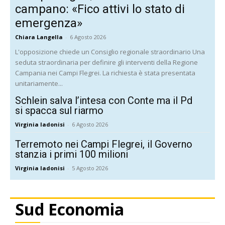
campano: «Fico attivi lo stato di
emergenza»
Chiara Langella
-
6 Agosto 2026
L'opposizione chiede un Consiglio regionale straordinario Una
seduta straordinaria per definire gli interventi della Regione
Campania nei Campi Flegrei. La richiesta è stata presentata
unitariamente...
Schlein salva l’intesa con Conte ma il Pd
si spacca sul riarmo
Virginia Iadonisi
-
6 Agosto 2026
Terremoto nei Campi Flegrei, il Governo
stanzia i primi 100 milioni
Virginia Iadonisi
-
5 Agosto 2026
Sud Economia