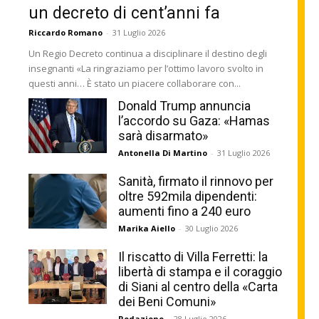
un decreto di cent’anni fa
Riccardo Romano
-
31 Luglio 2026
Un Regio Decreto continua a disciplinare il destino degli
insegnanti «La ringraziamo per l’ottimo lavoro svolto in
questi anni… È stato un piacere collaborare con...
Donald Trump annuncia
l’accordo su Gaza: «Hamas
sarà disarmato»
Antonella Di Martino
-
31 Luglio 2026
Sanità, firmato il rinnovo per
oltre 592mila dipendenti:
aumenti fino a 240 euro
Marika Aiello
-
30 Luglio 2026
Il riscatto di Villa Ferretti: la
libertà di stampa e il coraggio
di Siani al centro della «Carta
dei Beni Comuni»
Redazione
-
28 Luglio 2026