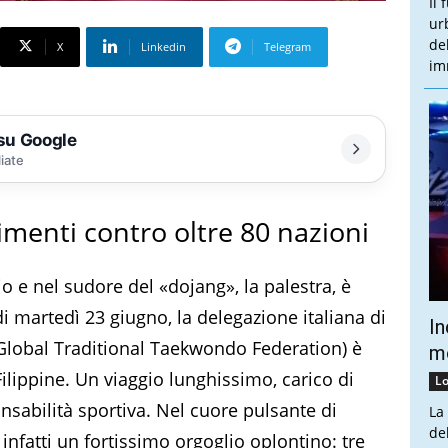
Il
ur
de
X
Linkedin
Telegram
im
 su Google
liate
menti contro oltre 80 nazioni
zio e nel sudore del «dojang», la palestra, è
di martedì 23 giugno, la delegazione italiana di
In
Global Traditional Taekwondo Federation) è
mo
 Filippine. Un viaggio lunghissimo, carico di
Lo
sabilità sportiva. Nel cuore pulsante di
La
de
infatti un fortissimo orgoglio oplontino: tre