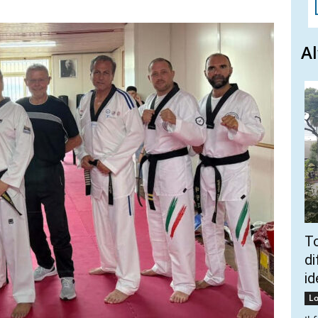
Al
To
di
id
Lo