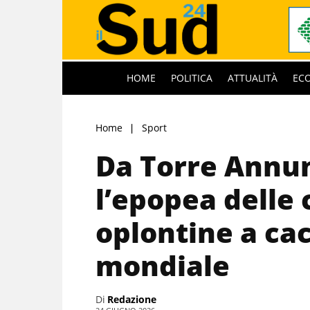
HOME
POLITICA
ATTUALITÀ
EC
Home
Sport
Da Torre Annun
l’epopea delle 
oplontine a ca
mondiale
Di
Redazione