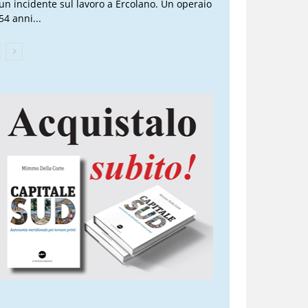
 un incidente sul lavoro a Ercolano. Un operaio
54 anni...