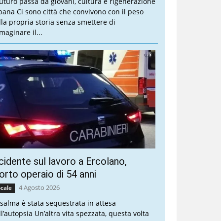
 futuro passa da giovani, cultura e rigenerazione
bana Ci sono città che convivono con il peso
lla propria storia senza smettere di
maginare il...
cidente sul lavoro a Ercolano,
rto operaio di 54 anni
4 Agosto 2026
cale
 salma è stata sequestrata in attesa
ll’autopsia Un’altra vita spezzata, questa volta