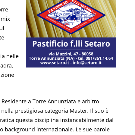
orre
 mix
ul
te
ia nelle
uadra,
azione
 Residente a Torre Annunziata e arbitro
nella prestigiosa categoria Master. Il suo è
ratica questa disciplina instancabilmente dal
ato background internazionale. Le sue parole