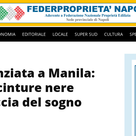
ONOMIA
EDITORIALE
LOCALE
SUPER SUD
CULTURA
SP
ziata a Manila:
cinture nere
ccia del sogno