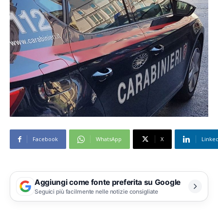
Facebook
WhatsApp
X
Linke
Aggiungi come fonte preferita su Google
Seguici più facilmente nelle notizie consigliate