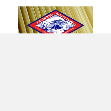
Non sarà perché, come appena detto, in uno
Stato islamico è la shari’a ad avere l’ultima
parola su ogni cosa, mentre in uno Stato laico
è la Costituzione a dettare leggi e