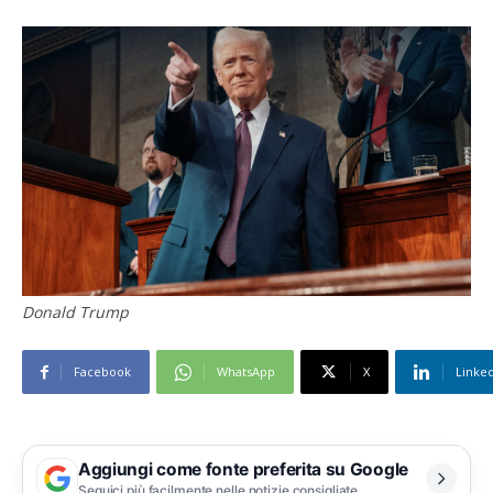
Donald Trump
Facebook
WhatsApp
X
Linke
Aggiungi come fonte preferita su Google
Seguici più facilmente nelle notizie consigliate