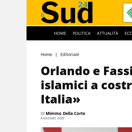
HOME
POLITICA
ATTUALITÀ
EC
Home
Editoriale
Orlando e Fass
islamici a cost
Italia»
Di
Mimmo Della Corte
8 GIUGNO 2026