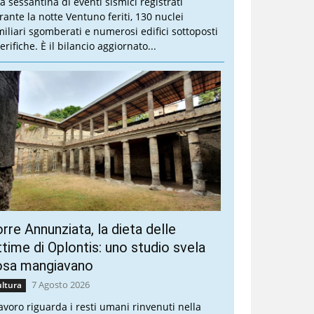
a sessantina di eventi sismici registrati
rante la notte Ventuno feriti, 130 nuclei
miliari sgomberati e numerosi edifici sottoposti
erifiche. È il bilancio aggiornato...
rre Annunziata, la dieta delle
ttime di Oplontis: uno studio svela
osa mangiavano
7 Agosto 2026
ltura
 lavoro riguarda i resti umani rinvenuti nella