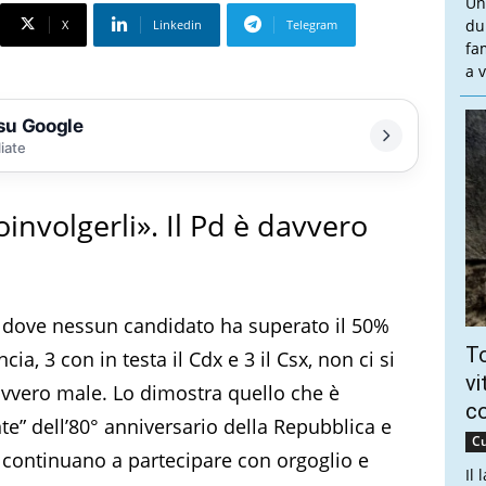
Un
du
X
Linkedin
Telegram
fa
a v
 su Google
liate
oinvolgerli». Il Pd è davvero
ni dove nessun candidato ha superato il 50%
To
cia, 3 con in testa il Cdx e 3 il Csx, non ci si
vi
vvero male. Lo dimostra quello che è
c
nte” dell’80° anniversario della Repubblica e
Cu
ani continuano a partecipare con orgoglio e
Il