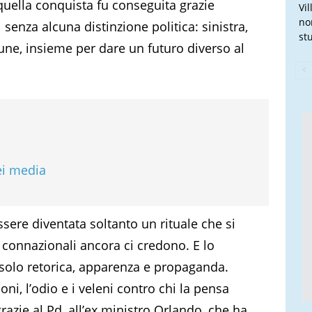
quella conquista fu conseguita grazie
Vi
no
i senza alcuna distinzione politica: sinistra,
stu
omune, insieme per dare un futuro diverso al
dei media
sere diventata soltanto un rituale che si
 connazionali ancora ci credono. E lo
è solo retorica, apparenza e propaganda.
oni, l’odio e i veleni contro chi la pensa
razie al Pd, all’ex ministro Orlando, che ha