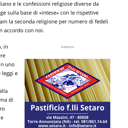
aliano e le confessioni religiose diverse da
gge sulla base di «intese» con le rispettive
lam la seconda religione per numero di fedeli
un accordo con noi.
, in
Pubblicità
ere
 in uno
 leggi e
alla
ima di
ero
le