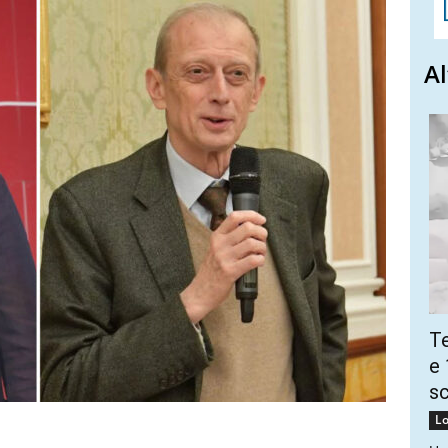
Al
Te
e 
sc
Lo