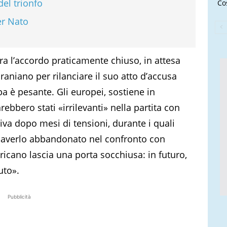
del trionfo
Cos
er Nato
era l’accordo praticamente chiuso, in attesa
iraniano per rilanciare il suo atto d’accusa
ropa è pesante. Gli europei, sostiene in
arebbero stati «irrilevanti» nella partita con
riva dopo mesi di tensioni, durante i quali
 averlo abbandonato nel confronto con
ricano lascia una porta socchiusa: in futuro,
uto».
Pubblicità