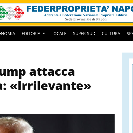
ONOMIA
EDITORIALE
LOCALE
SUPER SUD
CULTURA
SP
rump attacca
: «Irrilevante»