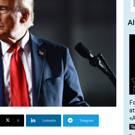
Al
Fa
at
«A
X
Linkedin
Telegram
Sp