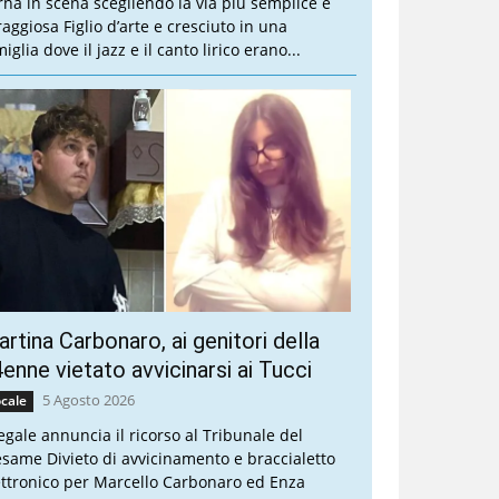
rna in scena scegliendo la via più semplice e
raggiosa Figlio d’arte e cresciuto in una
iglia dove il jazz e il canto lirico erano...
rtina Carbonaro, ai genitori della
enne vietato avvicinarsi ai Tucci
5 Agosto 2026
cale
legale annuncia il ricorso al Tribunale del
esame Divieto di avvicinamento e braccialetto
ettronico per Marcello Carbonaro ed Enza