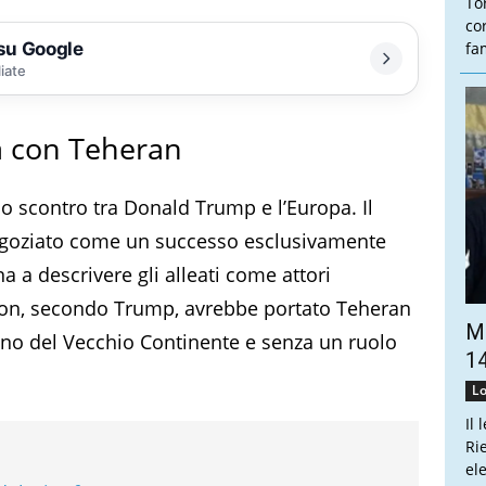
To
co
 su Google
fam
liate
na con Teheran
 lo scontro tra Donald Trump e l’Europa. Il
negoziato come un successo esclusivamente
rna a descrivere gli alleati come attori
gton, secondo Trump, avrebbe portato Teheran
Ma
egno del Vecchio Continente e senza un ruolo
14
Lo
Il 
Ri
el