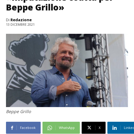
Beppe Grillo»
Di
Redazione
13 DICEMBRE 2021
Beppe Grillo
Facebook
WhatsApp
X
Linke