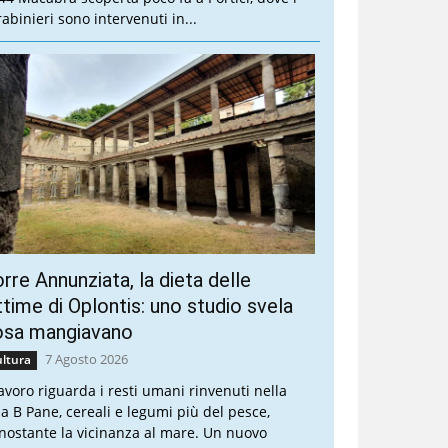
rabinieri sono intervenuti in...
rre Annunziata, la dieta delle
ttime di Oplontis: uno studio svela
osa mangiavano
7 Agosto 2026
ltura
 lavoro riguarda i resti umani rinvenuti nella
lla B Pane, cereali e legumi più del pesce,
nostante la vicinanza al mare. Un nuovo