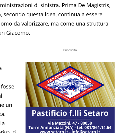
inistrazioni di sinistra. Prima De Magistris,
a, secondo questa idea, continua a essere
omo da valorizzare, ma come una struttura
San Giacomo.
Pubblicità
a
 fosse
l
me un
ta.
la
iva, si