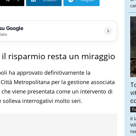
ca
 su Google
liate
 il risparmio resta un miraggio
oli ha approvato definitivamente la
ittà Metropolitana per la gestione associata
To
a che viene presentata come un intervento di
vi
 solleva interrogativi molto seri.
c
Cu
Il
Vi
no