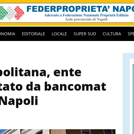
ONOMIA
EDITORIALE
LOCALE
SUPER SUD
CULTURA
SP
politana, ente
ttato da bancomat
Napoli