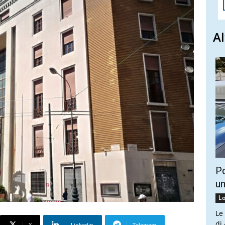
Al
Po
un
Lo
Le
di
X
Linkedin
Telegram