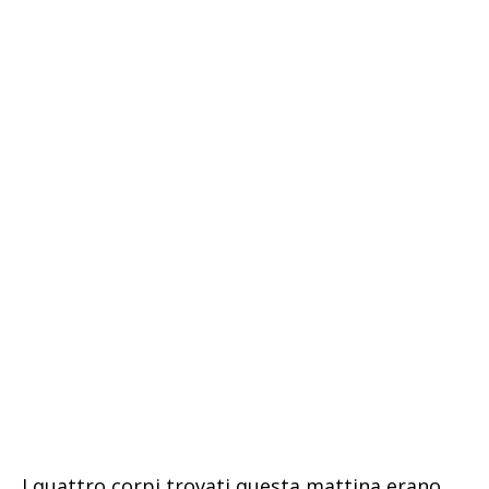
I quattro corpi trovati questa mattina erano