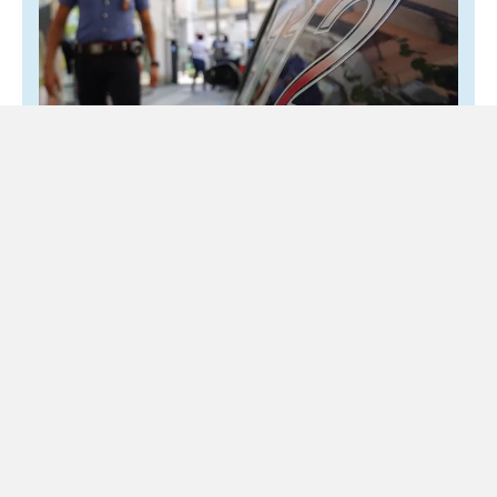
Ponticelli, 12enne accoltellato all’addome
dopo una lite con un coetaneo
5 Agosto 2026
Locale
Una serie di sfottò scambiati in una chat di gruppo, poi la
lite nel rione Conocal e le due coltellate all’addome. È
questa la...