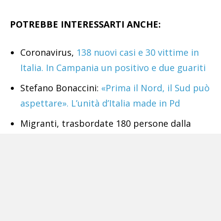
POTREBBE INTERESSARTI ANCHE:
Coronavirus,
138 nuovi casi e 30 vittime in
Italia. In Campania un positivo e due guariti
Stefano Bonaccini:
«Prima il Nord, il Sud può
aspettare». L’unità d’Italia made in Pd
Migranti, trasbordate 180 persone dalla
Ocean Viking alla Moby Zaza. Tutti negativi
al Coronavirus
Altro che semplificazioni,
il governo vara un
decreto di 100 pagine
Coronavirus,
208 nuovi casi e 8 deceduti in