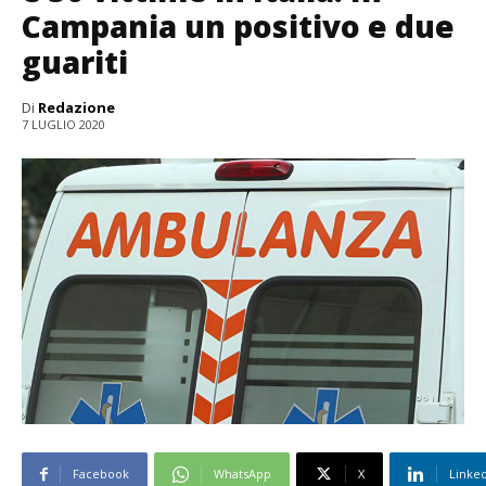
Campania un positivo e due
guariti
Di
Redazione
7 LUGLIO 2020
Facebook
WhatsApp
X
Linke