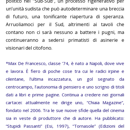
politico nel “Sud-Sud”, un processo rigenerativo per
un’unità sudista che può autodeterminare una breccia
di futuro, una tonificante riapertura di speranza.
Arruoliamoci per il Sud, altrimenti ai tavoli che
contano non ci sarà nessuno a battere i pugni, ma
continueranno a sedersi primatisti di asinerie e
visionari del citofono.
*Max De Francesco, classe ’74, è nato a Napoli, dove vive
e lavora. È fiero di poche cose tra cui le radici irpine e
cilentane, l’ultima incazzatura, un gol segnato da
centrocampo, l’autonomia di pensiero e uno scrigno di titoli
dati a libri e prime pagine. Continua a credere nei giornali
cartacei: attualmente ne dirige uno, “Chiaia Magazine”,
fondato nel 2006. Tra le sue nuove sfide quella del cinema
sia in veste di produttore che di autore. Ha pubblicato:
“Stupidi Passanti” (Esi, 1997), “Tornasole” (Edizioni del