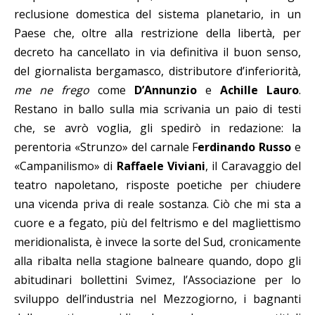
reclusione domestica del sistema planetario, in un
Paese che, oltre alla restrizione della libertà, per
decreto ha cancellato in via definitiva il buon senso,
del giornalista bergamasco, distributore d’inferiorità,
me ne frego
come
D’Annunzio
e
Achille Lauro
.
Restano in ballo sulla mia scrivania un paio di testi
che, se avrò voglia, gli spedirò in redazione: la
perentoria «Strunzo» del carnale F
erdinando Russo
e
«Campanilismo» di
Raffaele Viviani
, il Caravaggio del
teatro napoletano, risposte poetiche per chiudere
una vicenda priva di reale sostanza. Ciò che mi sta a
cuore e a fegato, più del feltrismo e del magliettismo
meridionalista, è invece la sorte del Sud, cronicamente
alla ribalta nella stagione balneare quando, dopo gli
abitudinari bollettini Svimez, l’Associazione per lo
sviluppo dell’industria nel Mezzogiorno, i bagnanti