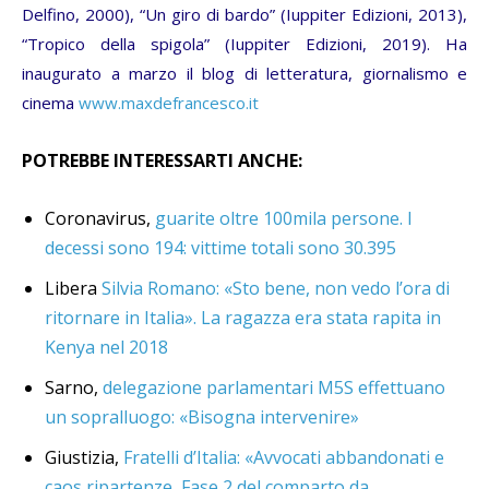
Delfino, 2000), “Un giro di bardo” (Iuppiter Edizioni, 2013),
“Tropico della spigola” (Iuppiter Edizioni, 2019). Ha
inaugurato a marzo il blog di letteratura, giornalismo e
cinema
www.maxdefrancesco.it
POTREBBE INTERESSARTI ANCHE:
Coronavirus,
guarite oltre 100mila persone. I
decessi sono 194: vittime totali sono 30.395
Libera
Silvia Romano: «Sto bene, non vedo l’ora di
ritornare in Italia». La ragazza era stata rapita in
Kenya nel 2018
Sarno,
delegazione parlamentari M5S effettuano
un sopralluogo: «Bisogna intervenire»
Giustizia,
Fratelli d’Italia: «Avvocati abbandonati e
caos ripartenze, Fase 2 del comparto da