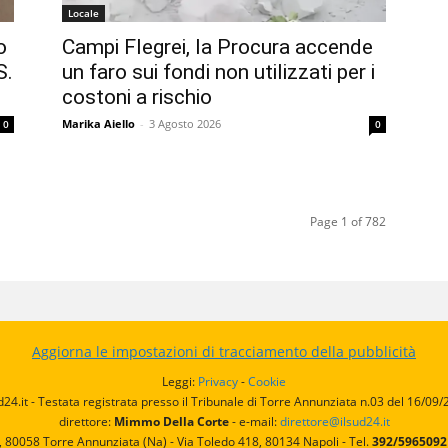
Locale
o
Campi Flegrei, la Procura accende
S.
un faro sui fondi non utilizzati per i
costoni a rischio
Marika Aiello
-
3 Agosto 2026
0
0
Page 1 of 782
Aggiorna le impostazioni di tracciamento della pubblicità
Leggi:
Privacy
-
Cookie
d24.it - Testata registrata presso il Tribunale di Torre Annunziata n.03 del 16/09
direttore:
Mimmo Della Corte
- e-mail:
direttore@ilsud24.it
, 80058 Torre Annunziata (Na) - Via Toledo 418, 80134 Napoli - Tel.
392/596509