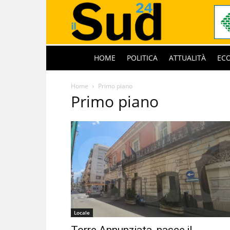
HOME
POLITICA
ATTUALITÀ
EC
Home
Primo piano
Primo piano
Locale