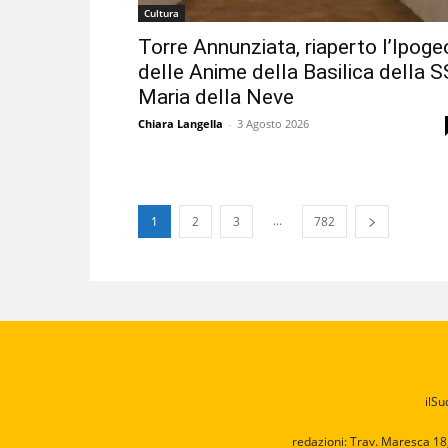
Cultura
Torre Annunziata, riaperto l’Ipoge
delle Anime della Basilica della S
Maria della Neve
Chiara Langella
-
3 Agosto 2026
...
1
2
3
782
ilSu
redazioni: Trav. Maresca 18