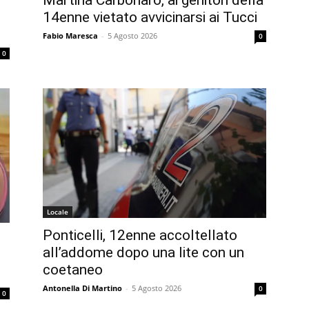
Martina Carbonaro, ai genitori della
14enne vietato avvicinarsi ai Tucci
Fabio Maresca
-
5 Agosto 2026
0
0
Locale
Ponticelli, 12enne accoltellato
all’addome dopo una lite con un
coetaneo
Antonella Di Martino
-
5 Agosto 2026
0
0