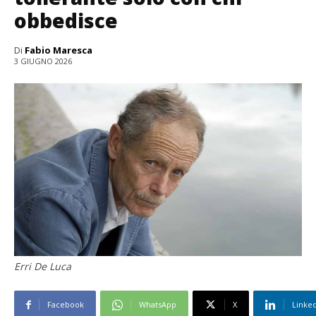
obbedisce
Di
Fabio Maresca
3 GIUGNO 2026
Erri De Luca
Facebook
WhatsApp
X
Linke