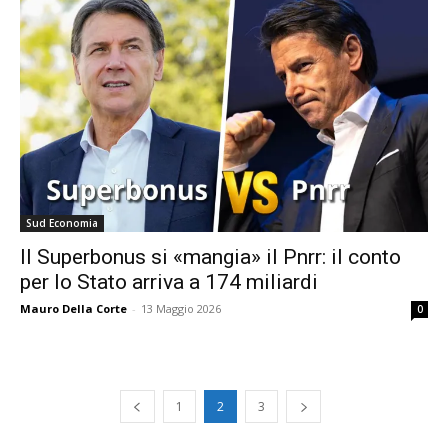
Sud Economia
Il Superbonus si «mangia» il Pnrr: il conto
per lo Stato arriva a 174 miliardi
Mauro Della Corte
-
13 Maggio 2026
0
1
2
3