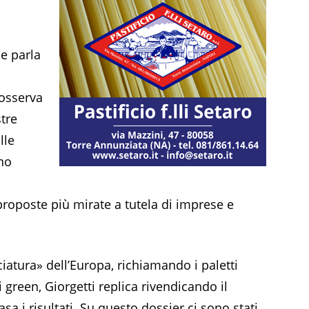
he parla
osserva
stre
lle
no
e proposte più mirate a tutela di imprese e
iatura» dell’Europa, richiamando i paletti
i green, Giorgetti replica rivendicando il
sa i risultati. Su questo dossier ci sono stati