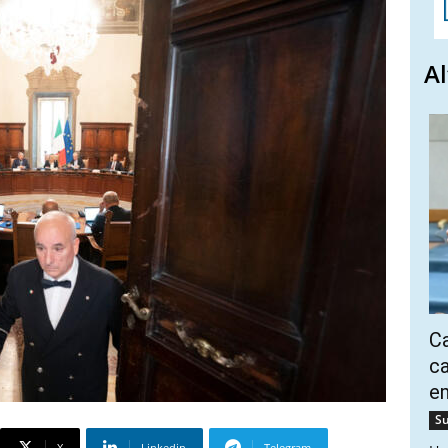
Al
Ca
ca
e
Su
X
Linkedin
Telegram