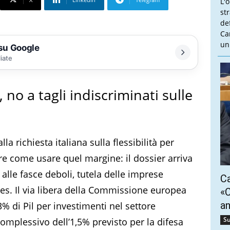
L'
st
de
Ca
un
 su Google
liate
 no a tagli indiscriminati sulle
 richiesta italiana sulla flessibilità per
re come usare quel margine: il dossier arriva
i alle fasce deboli, tutela delle imprese
Ca
lles. Il via libera della Commissione europea
«C
a
,3% di Pil per investimenti nel settore
Su
complessivo dell’1,5% previsto per la difesa