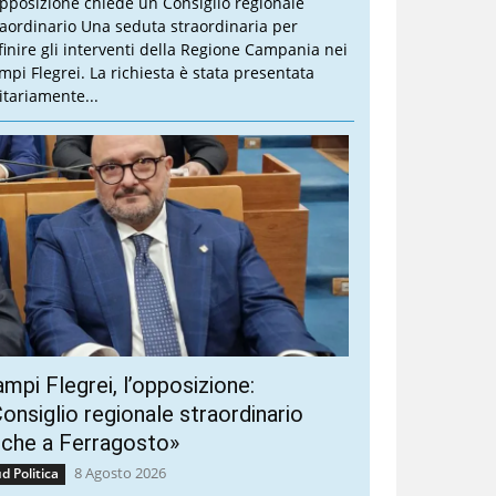
opposizione chiede un Consiglio regionale
raordinario Una seduta straordinaria per
finire gli interventi della Regione Campania nei
mpi Flegrei. La richiesta è stata presentata
itariamente...
mpi Flegrei, l’opposizione:
onsiglio regionale straordinario
nche a Ferragosto»
8 Agosto 2026
d Politica