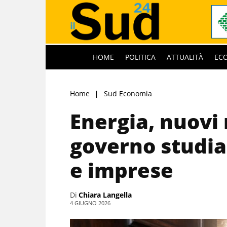
HOME
POLITICA
ATTUALITÀ
EC
Home
Sud Economia
Energia, nuovi 
governo studia 
e imprese
Di
Chiara Langella
4 GIUGNO 2026