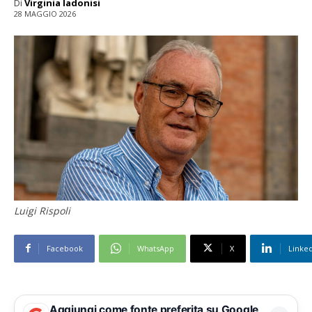
Di
Virginia Iadonisi
28 MAGGIO 2026
Luigi Rispoli
Facebook
WhatsApp
X
Linke
Aggiungi come fonte preferita su Google