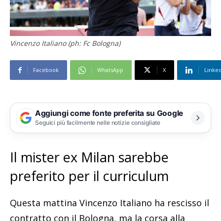
Vincenzo Italiano (ph: Fc Bologna)
Facebook
WhatsApp
X
Linke
Aggiungi come fonte preferita su Google
Seguici più facilmente nelle notizie consigliate
Il mister ex Milan sarebbe
preferito per il curriculum
Questa mattina Vincenzo Italiano ha rescisso il
contratto con il Bologna, ma la corsa alla