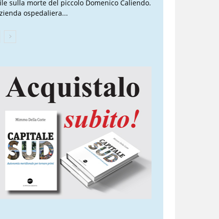
vile sulla morte del piccolo Domenico Caliendo.
Azienda ospedaliera...