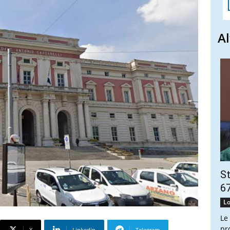
Al
St
67
Lo
Le
pr
X
Linkedin
Telegram