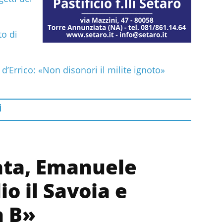
to di
 d’Errico: «Non disonori il milite ignoto»
i
ata, Emanuele
io il Savoia e
a B»