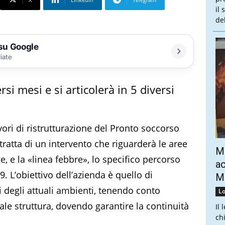
il
de
 su Google
liate
si mesi e si articolerà in 5 diversi
vori di ristrutturazione del Pronto soccorso
 tratta di un intervento che riguarderà le aree
Mo
ge, e la «linea febbre», lo specifico percorso
ac
9. L’obiettivo dell’azienda è quello di
Mo
vi degli attuali ambienti, tenendo conto
Lo
tuale struttura, dovendo garantire la continuità
Il 
ch