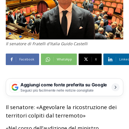
Il senatore di Fratelli d'Italia Guido Castelli
Facebook
WhatsApp
X
Linke
Aggiungi come fonte preferita su Google
Seguici più facilmente nelle notizie consigliate
Il senatore: «Agevolare la ricostruzione dei
territori colpiti dal terremoto»
«Nel corso dell’audizione del ministro