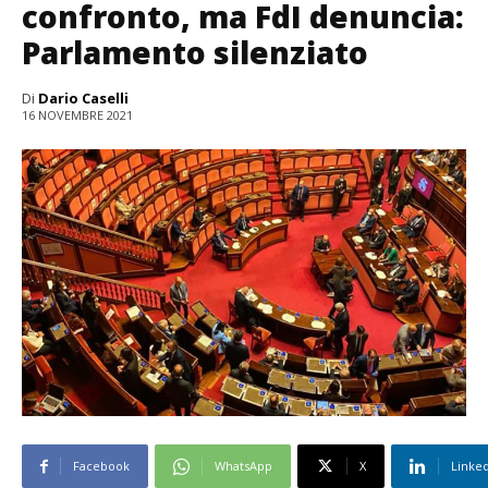
confronto, ma FdI denuncia:
Parlamento silenziato
Di
Dario Caselli
16 NOVEMBRE 2021
Facebook
WhatsApp
X
Linke