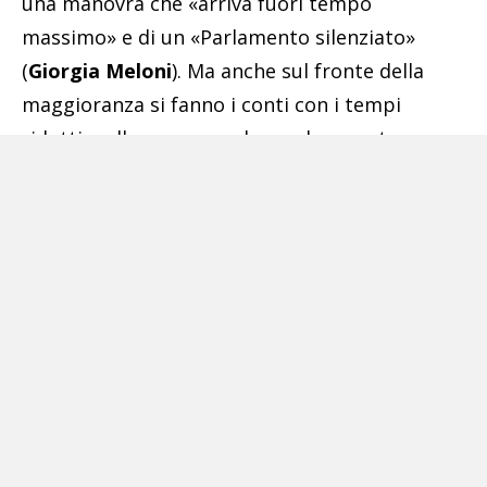
una manovra che «arriva fuori tempo
massimo» e di un «Parlamento silenziato»
(
Giorgia Meloni
). Ma anche sul fronte della
maggioranza si fanno i conti con i tempi
ridotti, nella consapevolezza che questo
significherà avere meno tempo a disposizione
per mettersi d’accordo per far passare le
proprie richieste. Ecco perché due giorni fa il
segretario del Pd,
Enrico Letta
, ha rivolto un
appello agli alleati di governo per riunirsi
attorno a un tavolo e trovare preventivamente
una quadra sulle modifiche da apportare alla
manovra.
Appello che ha trovato subito risposta