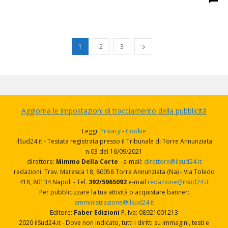
1
2
3
Aggiorna le impostazioni di tracciamento della pubblicità
Leggi:
Privacy
-
Cookie
ilSud24.it - Testata registrata presso il Tribunale di Torre Annunziata
n.03 del 16/09/2021
direttore:
Mimmo Della Corte
- e-mail:
direttore@ilsud24.it
redazioni: Trav. Maresca 18, 80058 Torre Annunziata (Na) - Via Toledo
418, 80134 Napoli - Tel.
392/5965092
e-mail
redazione@ilsud24.it
Per pubblicizzare la tua attività o acquistare banner:
amministrazione@ilsud24.it
Editore:
Faber Edizioni
P. Iva: 08921001213
2020 ilSud24.it - Dove non indicato, tutti i diritti su immagini, testi e