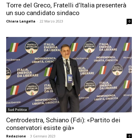
Torre del Greco, Fratelli d’Italia presenterà
un suo candidato sindaco
Chiara Langella
-
22 Marzo 2023
0
Sud Politica
Centrodestra, Schiano (Fdi): «Partito dei
conservatori esiste già»
Redazione
-
3 Gennaio 2023
0