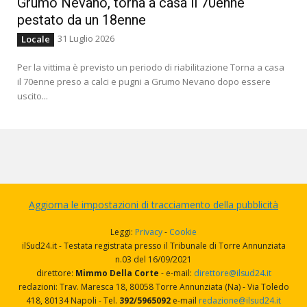
Grumo Nevano, torna a casa il 70enne
pestato da un 18enne
31 Luglio 2026
Locale
Per la vittima è previsto un periodo di riabilitazione Torna a casa
il 70enne preso a calci e pugni a Grumo Nevano dopo essere
uscito...
Aggiorna le impostazioni di tracciamento della pubblicità
Leggi:
Privacy
-
Cookie
ilSud24.it - Testata registrata presso il Tribunale di Torre Annunziata
n.03 del 16/09/2021
direttore:
Mimmo Della Corte
- e-mail:
direttore@ilsud24.it
redazioni: Trav. Maresca 18, 80058 Torre Annunziata (Na) - Via Toledo
418, 80134 Napoli - Tel.
392/5965092
e-mail
redazione@ilsud24.it