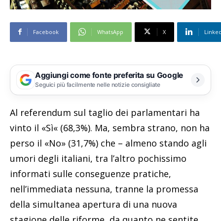
Facebook
WhatsApp
X
Linke
Aggiungi come fonte preferita su Google
Seguici più facilmente nelle notizie consigliate
Al referendum sul taglio dei parlamentari ha
vinto il «Sì« (68,3%). Ma, sembra strano, non ha
perso il «No» (31,7%) che – almeno stando agli
umori degli italiani, tra l’altro pochissimo
informati sulle conseguenze pratiche,
nell’immediata nessuna, tranne la promessa
della simultanea apertura di una nuova
stagione delle riforme, da quanto ne sentite