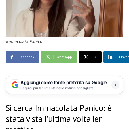
Immacolata Panico
Facebook
WhatsApp
X
Linke
Aggiungi come fonte preferita su Google
Seguici più facilmente nelle notizie consigliate
Si cerca Immacolata Panico: è
stata vista l’ultima volta ieri