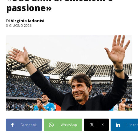
passione»
Di
Virginia Iadonisi
3 GIUGNO 2026
Facebook
WhatsApp
X
Linke