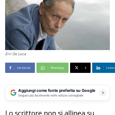
Erri De Luca
Facebook
WhatsApp
X
Linke
Aggiungi come fonte preferita su Google
Seguici più facilmente nelle notizie consigliate
Lo scrittore non si allinea su