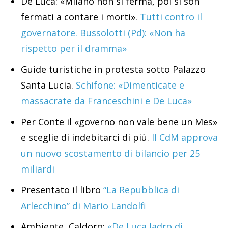
De Luca: «Milano non si ferma, poi si son
fermati a contare i morti».
Tutti contro il
governatore. Bussolotti (Pd): «Non ha
rispetto per il dramma»
Guide turistiche in protesta sotto Palazzo
Santa Lucia.
Schifone: «Dimenticate e
massacrate da Franceschini e De Luca»
Per Conte il «governo non vale bene un Mes»
e sceglie di indebitarci di più.
Il CdM approva
un nuovo scostamento di bilancio per 25
miliardi
Presentato il libro
“La Repubblica di
Arlecchino” di Mario Landolfi
Ambiente, Caldoro:
«De Luca ladro di