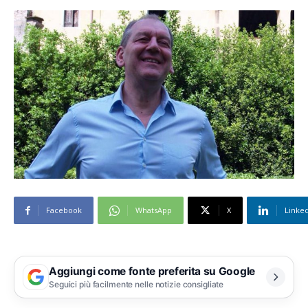
Facebook
WhatsApp
X
Linke
Aggiungi come fonte preferita su Google
Seguici più facilmente nelle notizie consigliate