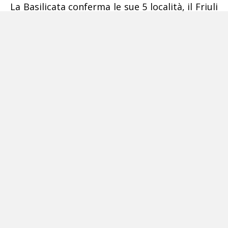
La Basilicata conferma le sue 5 località, il Friuli
Venezia Giulia conferma le 2 Bandiere dell’anno
precedente. Il Molise rimane con 1 Bandiera.
Quest’anno aumentano le Bandiere sui laghi,
che premiano 18 località. Si registra un nuovo
ingresso in Piemonte, che ottiene 4 bandiere.
Rimangono invariati il Trentino Alto Adige, con
10 località, e la Lombardia, con 1. I 195 Comuni
italiani premiati, per complessive 407 spiagge,
corrispondono a circa il 10% delle spiagge
premiate a livello mondiale.
POTREBBE INTERESSARTI ANCHE:
Decreto
Rilancio, Salvini: «Regolarizzeranno i