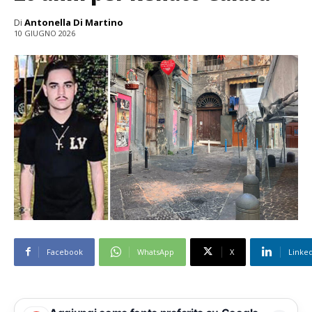
Di
Antonella Di Martino
10 GIUGNO 2026
Facebook
WhatsApp
X
Linke