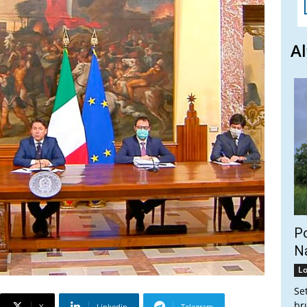
Al
Po
Na
Lo
Se
br
X
Linkedin
Telegram