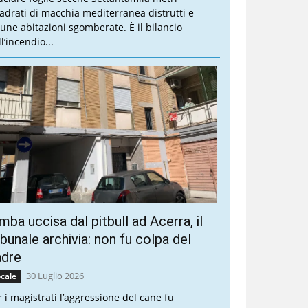
adrati di macchia mediterranea distrutti e
cune abitazioni sgomberate. È il bilancio
l’incendio...
mba uccisa dal pitbull ad Acerra, il
ibunale archivia: non fu colpa del
adre
30 Luglio 2026
cale
r i magistrati l’aggressione del cane fu