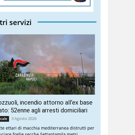
tri servizi
zzuoli, incendio attorno all’ex base
to: 52enne agli arresti domiciliari
3 Agosto 2026
cale
tte ettari di macchia mediterranea distrutti per
uciare foglie secche Settantamila metri