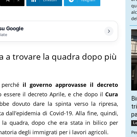
qu
al
del
 su Google
liate
a a trovare la quadra dopo più
 perché
il governo approvasse il decreto
 essere il decreto Aprile, e che dopo il
Cura
Bi
be dovuto dare la spinta verso la ripresa,
tr
a dall’epidemia di Covid-19. Alla fine, quindi,
p
 la quadra, dopo che era stata in bilico per
Lo
atoria degli immigrati per i lavori agricoli.
Pe