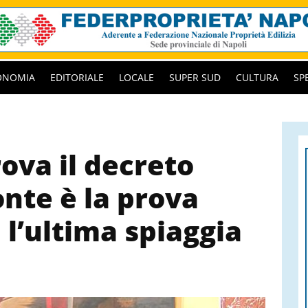
ONOMIA
EDITORIALE
LOCALE
SUPER SUD
CULTURA
SP
ova il decreto
onte è la prova
, l’ultima spiaggia