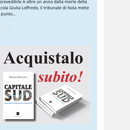
prevedibile A oltre un anno dalla morte della
ccola Giulia Loffredo, il tribunale di Nola mette
 punto...