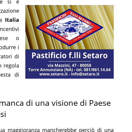
le si è
zzazione
da
Italia
entivi
prese o
odurre i
atori di
n regola
iesta di
 manca di una visione di Paese
si
sua maggioranza mancherebbe perciò di una