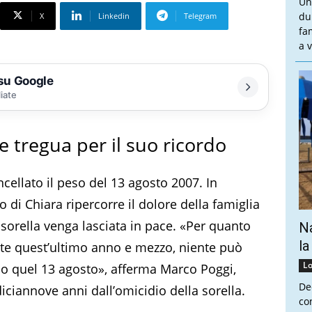
Un
du
X
Linkedin
Telegram
fa
a v
 su Google
liate
de tregua per il suo ricordo
cellato il peso del 13 agosto 2007. In
lo di Chiara ripercorre il dolore della famiglia
sorella venga lasciata in pace. «Per quanto
Na
la
ante quest’ultimo anno e mezzo, niente può
Lo
po quel 13 agosto», afferma Marco Poggi,
De
ciannove anni dall’omicidio della sorella.
co