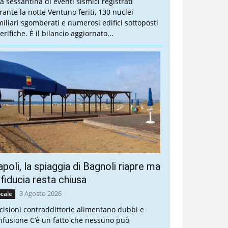
a sessantina di eventi sismici registrati
rante la notte Ventuno feriti, 130 nuclei
miliari sgomberati e numerosi edifici sottoposti
erifiche. È il bilancio aggiornato...
poli, la spiaggia di Bagnoli riapre ma
 fiducia resta chiusa
3 Agosto 2026
cale
cisioni contraddittorie alimentano dubbi e
nfusione C’è un fatto che nessuno può