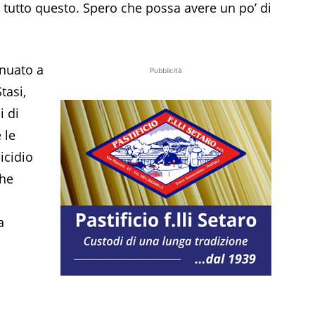
 tutto questo. Spero che possa avere un po’ di
inuato a
Pubblicità
tasi,
i di
 le
icidio
che
a