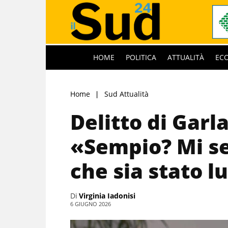
HOME
POLITICA
ATTUALITÀ
EC
Home
Sud Attualità
Delitto di Garl
«Sempio? Mi s
che sia stato l
Di
Virginia Iadonisi
6 GIUGNO 2026