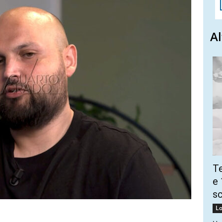
Al
Te
e 
sc
Lo