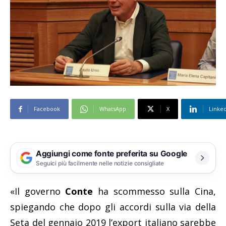
Facebook
WhatsApp
X
Linke
Aggiungi come fonte preferita su Google
Seguici più facilmente nelle notizie consigliate
«Il governo
Conte
ha scommesso sulla Cina,
spiegando che dopo gli accordi sulla via della
Seta del gennaio 2019 l’export italiano sarebbe