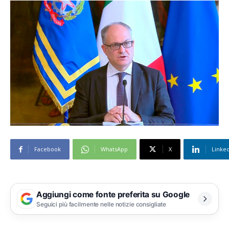
Facebook
WhatsApp
X
Linke
Aggiungi come fonte preferita su Google
Seguici più facilmente nelle notizie consigliate