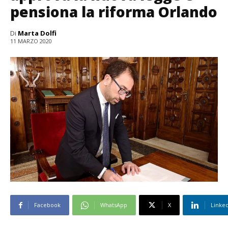
pensiona la riforma Orlando
Di
Marta Dolfi
11 MARZO 2020
Facebook
WhatsApp
X
Linke