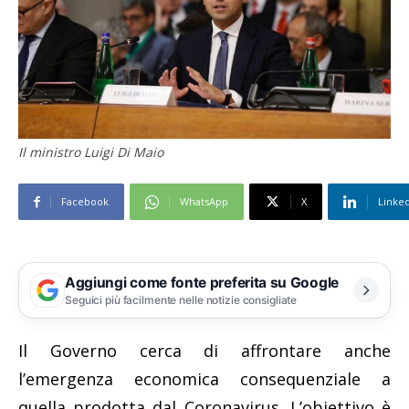
Il ministro Luigi Di Maio
Facebook
WhatsApp
X
Linke
Aggiungi come fonte preferita su Google
Seguici più facilmente nelle notizie consigliate
Il Governo cerca di affrontare anche
l’emergenza economica consequenziale a
quella prodotta dal Coronavirus. L’obiettivo è