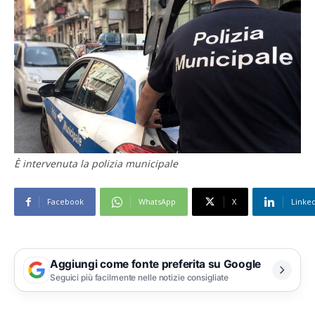
È intervenuta la polizia municipale
Facebook
WhatsApp
X
Linke
Aggiungi come fonte preferita su Google
Seguici più facilmente nelle notizie consigliate