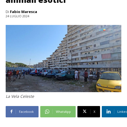
Di
Fabio Maresca
24 LUGLIO 2024
La Vela Celeste
Facebook
WhatsApp
X
Linke