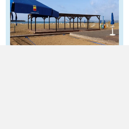
Napoli, la spiaggia di Bagnoli riapre ma la
fiducia resta chiusa
3 Agosto 2026
Locale
Decisioni contraddittorie alimentano dubbi e confusione
C’è un fatto che nessuno può contestare. Tra il 23 luglio,
giorno in cui l’Autorità Portuale ha vietato l’accesso...