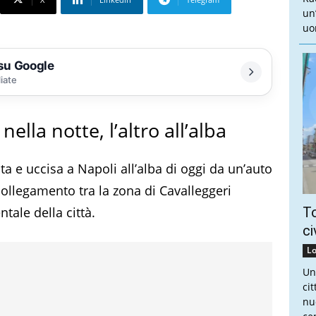
un
uo
 su Google
liate
ella notte, l’altro all’alba
ta e uccisa a Napoli all’alba di oggi da un’auto
 collegamento tra la zona di Cavalleggeri
tale della città.
To
ci
Lo
Un
ci
nu