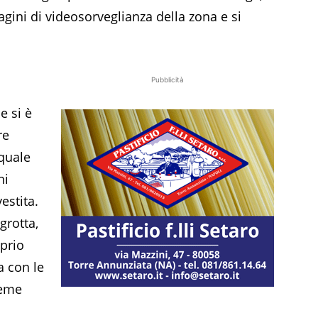
gini di videosorveglianza della zona e si
Pubblicità
e si è
re
quale
ni
estita.
grotta,
oprio
a con le
ieme