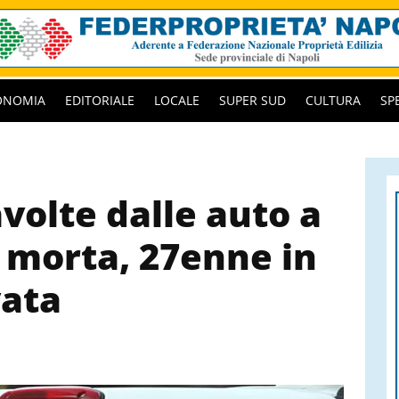
ONOMIA
EDITORIALE
LOCALE
SUPER SUD
CULTURA
SP
volte dalle auto a
 morta, 27enne in
vata