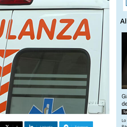
Al
Gi
de
Sp
Lo
Ra
X
Linkedin
Telegram