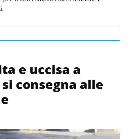
i.
ta e uccisa a
 si consegna alle
ne