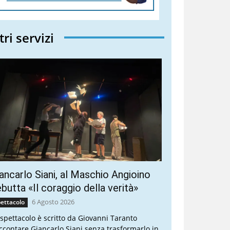
tri servizi
ancarlo Siani, al Maschio Angioino
butta «Il coraggio della verità»
6 Agosto 2026
ettacolo
 spettacolo è scritto da Giovanni Taranto
ccontare Giancarlo Siani senza trasformarlo in