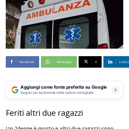
Facebook
WhatsApp
X
Linke
Aggiungi come fonte preferita su Google
Seguici più facilmente nelle notizie consigliate
Feriti altri due ragazzi
Un 24enne è morto e altri due ragazzi sono