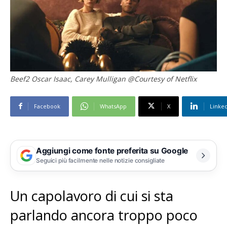
Beef2 Oscar Isaac, Carey Mulligan @Courtesy of Netflix
Facebook
WhatsApp
X
Linke
Aggiungi come fonte preferita su Google
Seguici più facilmente nelle notizie consigliate
Un capolavoro di cui si sta
parlando ancora troppo poco