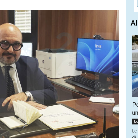
Al
Po
un
Lo
Le
di