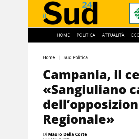
HOME
POLITICA
ATTUALITÀ
EC
Home
Sud Politica
Campania, il c
«Sangiuliano 
dell’opposizion
Regionale»
Di
Mauro Della Corte