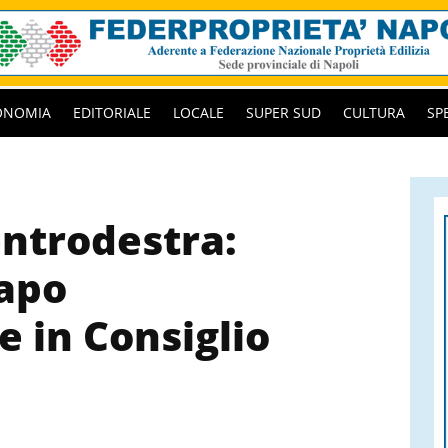
ONOMIA
EDITORIALE
LOCALE
SUPER SUD
CULTURA
SP
entrodestra:
capo
e in Consiglio