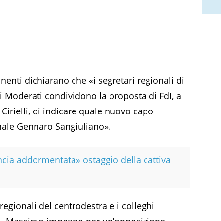
nenti dichiarano che «i segretari regionali di
 Noi Moderati condividono la proposta di FdI, a
Cirielli, di indicare quale nuovo capo
onale Gennaro Sangiuliano».
ncia addormentata» ostaggio della cattiva
 regionali del centrodestra e i colleghi
ami. Massimo impegno per un’opposizione