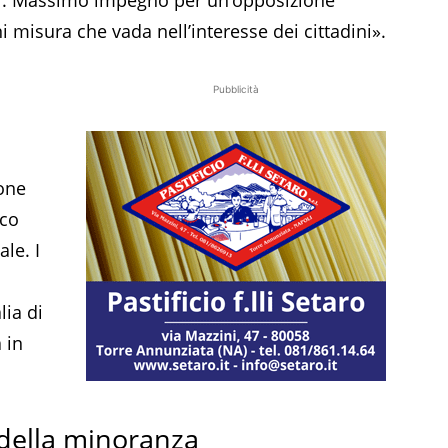
 misura che vada nell’interesse dei cittadini».
Pubblicità
ione
ico
ale. I
lia di
 in
i della minoranza