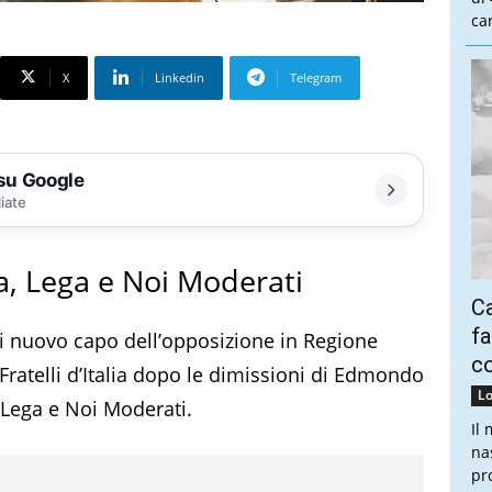
ca
X
Linkedin
Telegram
 su Google
liate
lia, Lega e Noi Moderati
Ca
fa
i nuovo capo dell’opposizione in Regione
co
ratelli d’Italia dopo le dimissioni di Edmondo
Lo
a, Lega e Noi Moderati.
Il
na
pr