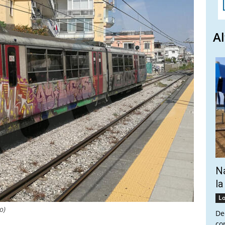
Al
Na
la
Lo
o)
De
co