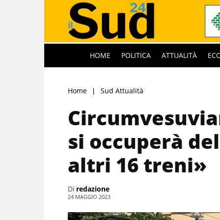
HOME
POLITICA
ATTUALITÀ
EC
Home
Sud Attualità
Circumvesuvian
si occuperà del
altri 16 treni»
Di
redazione
24 MAGGIO 2023