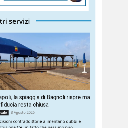
tri servizi
poli, la spiaggia di Bagnoli riapre ma
 fiducia resta chiusa
3 Agosto 2026
cale
cisioni contraddittorie alimentano dubbi e
nfusione C’è un fatto che nessuno può