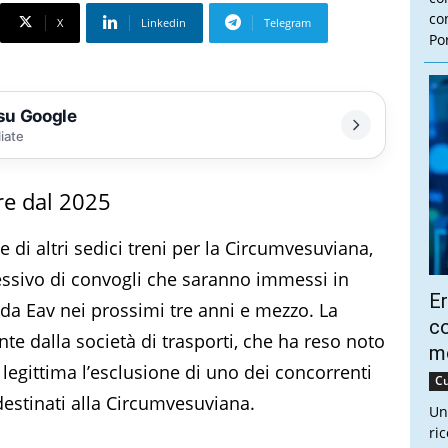
con
X
Linkedin
Telegram
Por
 su Google
liate
re dal 2025
e di altri sedici treni per la Circumvesuviana,
ssivo di convogli che saranno immessi in
Er
e da Eav nei prossimi tre anni e mezzo. La
co
te dalla società di trasporti, che ha reso noto
m
legittima l’esclusione di uno dei concorrenti
Cu
 destinati alla Circumvesuviana.
Un
ri