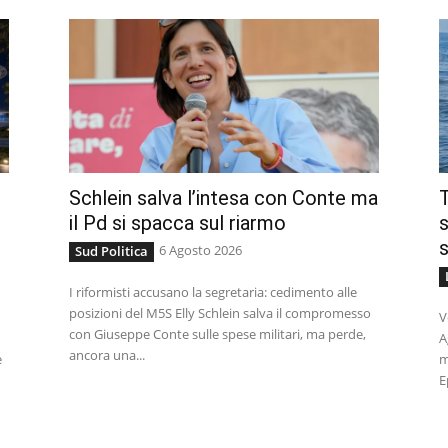
Schlein salva l’intesa con Conte ma
T
il Pd si spacca sul riarmo
s
s
6 Agosto 2026
Sud Politica
I riformisti accusano la segretaria: cedimento alle
posizioni del M5S Elly Schlein salva il compromesso
V
con Giuseppe Conte sulle spese militari, ma perde,
A
ancora una...
e
m
E