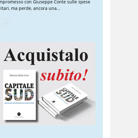
mpromesso con Giuseppe Conte sulle spese
litari, ma perde, ancora una...