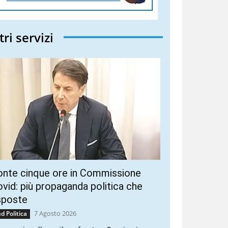
tri servizi
onte cinque ore in Commissione
vid: più propaganda politica che
sposte
7 Agosto 2026
d Politica