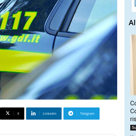
Al
C
Co
X
Linkedin
Telegram
ri
Su