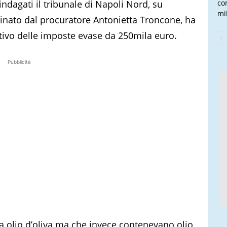
indagati il tribunale di Napoli Nord, su
co
mi
rdinato dal procuratore Antonietta Troncone, ha
ivo delle imposte evase da 250mila euro.
Pubblicità
ra olio d’oliva ma che invece contenevano olio