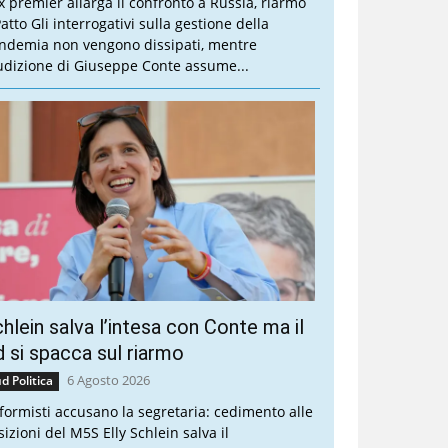
ex premier allarga il confronto a Russia, riarmo
atto Gli interrogativi sulla gestione della
ndemia non vengono dissipati, mentre
audizione di Giuseppe Conte assume...
hlein salva l’intesa con Conte ma il
 si spacca sul riarmo
6 Agosto 2026
d Politica
riformisti accusano la segretaria: cedimento alle
sizioni del M5S Elly Schlein salva il