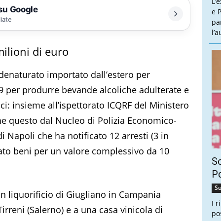
L’
 su Google
e P
liate
pa
l’
ilioni di euro
 denaturato importato dall’estero per
9 per produrre bevande alcoliche adulterate e
ici: insieme all’ispettorato ICQRF del Ministero
che questo dal Nucleo di Polizia Economico-
i Napoli che ha notificato 12 arresti (3 in
rato beni per un valore complessivo da 10
Sc
Pd
Su
 un liquorificio di Giugliano in Campania
I 
Tirreni (Salerno) e a una casa vinicola di
po