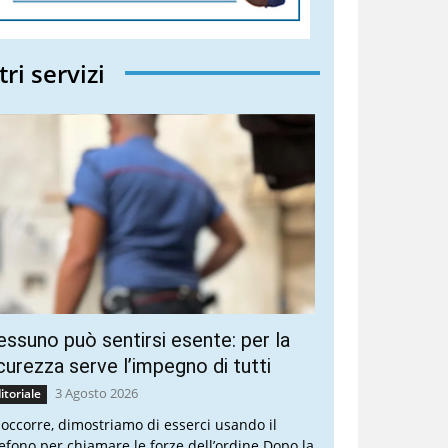
tri servizi
ssuno può sentirsi esente: per la
curezza serve l’impegno di tutti
3 Agosto 2026
itoriale
 occorre, dimostriamo di esserci usando il
lefono per chiamare le forze dell’ordine Dopo la