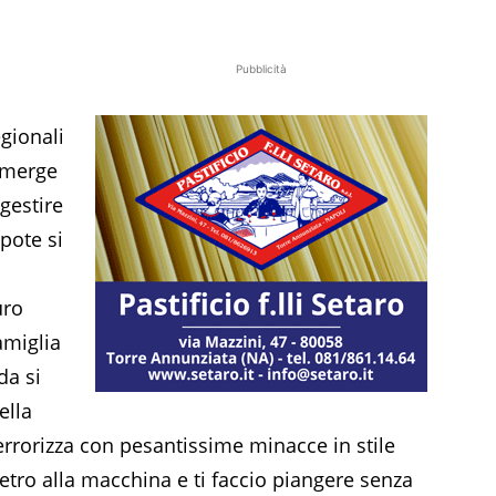
Pubblicità
egionali
 emerge
gestire
pote si
uro
famiglia
da si
ella
 terrorizza con pesantissime minacce in stile
ietro alla macchina e ti faccio piangere senza