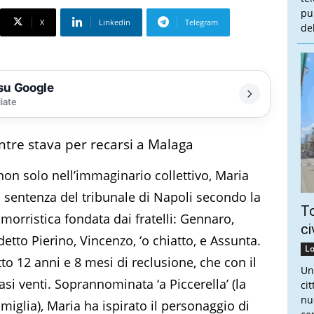
pu
X
Linkedin
Telegram
de
 su Google
liate
tre stava per recarsi a Malaga
 non solo nell’immaginario collettivo, Maria
a sentenza del tribunale di Napoli secondo la
To
morristica fondata dai fratelli: Gennaro,
ci
tto Pierino, Vincenzo, ‘o chiatto, e Assunta.
Lo
tto 12 anni e 8 mesi di reclusione, che con il
Un
asi venti. Soprannominata ‘a Piccerella’ (la
ci
nu
miglia), Maria ha ispirato il personaggio di