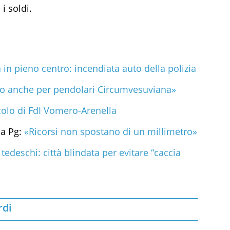
i soldi.
 in pieno centro: incendiata auto della polizia
o anche per pendolari Circumvesuviana»
colo di FdI Vomero-Arenella
la Pg:
«Ricorsi non spostano di un millimetro»
i tedeschi: città blindata per evitare “caccia
rdi