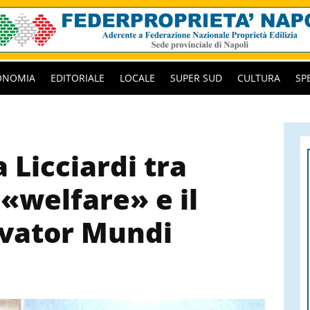
ONOMIA
EDITORIALE
LOCALE
SUPER SUD
CULTURA
SP
 Licciardi tra
«welfare» e il
lvator Mundi