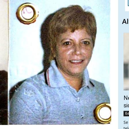
Al
Ne
si
Ed
Se
te