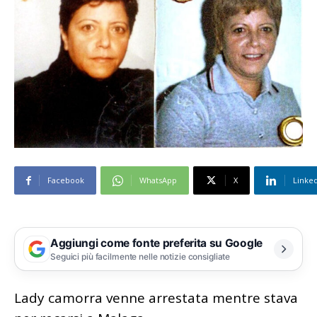
Facebook
WhatsApp
X
Linke
Aggiungi come fonte preferita su Google
Seguici più facilmente nelle notizie consigliate
Lady camorra venne arrestata mentre stava