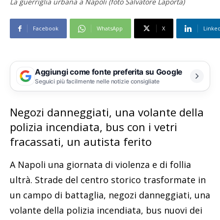
La guerriglia urbana a Napoli (foto Salvatore Laporta)
Facebook
WhatsApp
X
Linke
Aggiungi come fonte preferita su Google
Seguici più facilmente nelle notizie consigliate
Negozi danneggiati, una volante della
polizia incendiata, bus con i vetri
fracassati, un autista ferito
A Napoli una giornata di violenza e di follia
ultrà. Strade del centro storico trasformate in
un campo di battaglia, negozi danneggiati, una
volante della polizia incendiata, bus nuovi dei