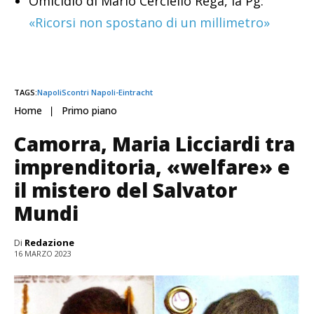
Omicidio di Mario Cerciello Rega, la Pg:
«Ricorsi non spostano di un millimetro»
TAGS:
Napoli
Scontri Napoli-Eintracht
Home
Primo piano
Camorra, Maria Licciardi tra
imprenditoria, «welfare» e
il mistero del Salvator
Mundi
Di
Redazione
16 MARZO 2023