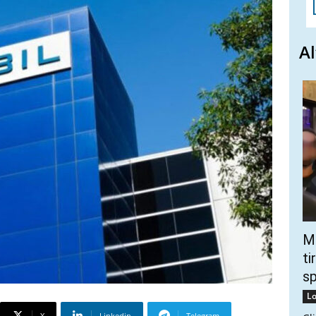
Al
Mo
ti
s
Lo
X
Linkedin
Telegram