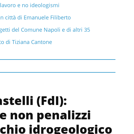
l lavoro e no ideologismi
in città di Emanuele Filiberto
getti del Comune Napoli e di altri 35
to di Tiziana Cantone
telli (FdI):
 non penalizzi
schio idrogeologico