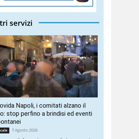
tri servizi
vida Napoli, i comitati alzano il
ro: stop perfino a brindisi ed eventi
pontanei
7 Agosto 2026
cale