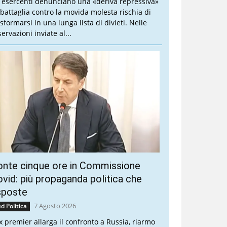
i esercenti denunciano una «deriva repressiva»
 battaglia contro la movida molesta rischia di
sformarsi in una lunga lista di divieti. Nelle
ervazioni inviate al...
onte cinque ore in Commissione
vid: più propaganda politica che
sposte
7 Agosto 2026
d Politica
ex premier allarga il confronto a Russia, riarmo