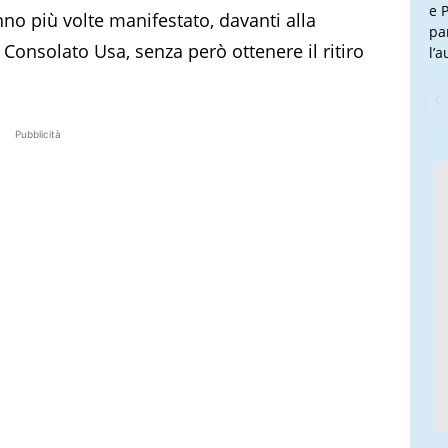
e P
nno più volte manifestato, davanti alla
pa
l Consolato Usa, senza però ottenere il ritiro
l’
Pubblicità