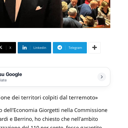
X
Linkedin
Telegram
 su Google
liate
ione dei territori colpiti dal terremoto»
ro dell’Economia Giorgetti nella Commissione
nardi e Berrino, ho chiesto che nell’ambito
alizzazione del 110 per cento, fosse garantito