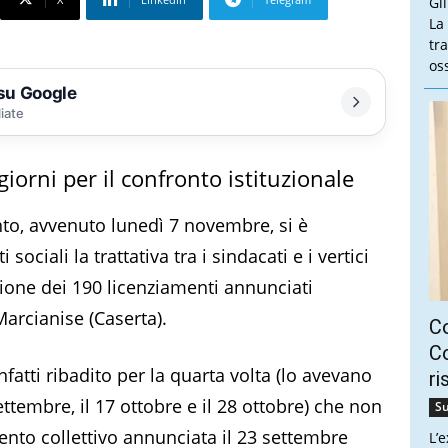
Gl
La
tra
oss
 su Google
liate
iorni per il confronto istituzionale
to, avvenuto lunedì 7 novembre, si è
ociali la trattativa tra i sindacati e i vertici
tione dei 190 licenziamenti annunciati
 Marcianise (Caserta).
C
Co
fatti ribadito per la quarta volta (lo avevano
ri
settembre, il 17 ottobre e il 28 ottobre) che non
Su
ento collettivo annunciata il 23 settembre
L’