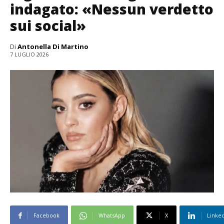
indagato: «Nessun verdetto
sui social»
Di
Antonella Di Martino
7 LUGLIO 2026
Facebook
WhatsApp
X
Linke