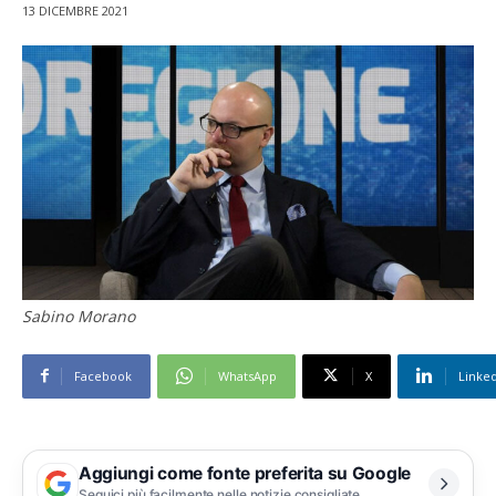
13 DICEMBRE 2021
Sabino Morano
Facebook
WhatsApp
X
Linke
Aggiungi come fonte preferita su Google
Seguici più facilmente nelle notizie consigliate