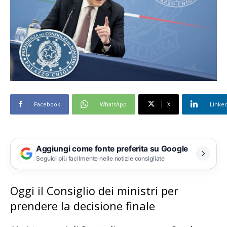
Facebook
WhatsApp
X
Linke
Aggiungi come fonte preferita su Google
Seguici più facilmente nelle notizie consigliate
Oggi il Consiglio dei ministri per
prendere la decisione finale