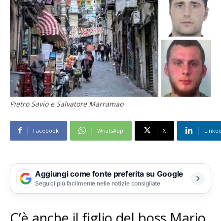
Pietro Savio e Salvatore Marramao
Facebook
WhatsApp
X
Linke
Aggiungi come fonte preferita su Google
Seguici più facilmente nelle notizie consigliate
C’è anche il figlio del boss Mario