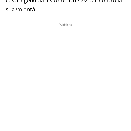
costringendola a subire atti sessuali contro la
sua volontà.
Pubblicità