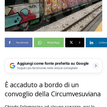
Facebook
WhatsApp
X
Linke
Aggiungi come fonte preferita su Google
Seguici più facilmente nelle notizie consigliate
È accaduto a bordo di un
convoglio della Circumvesuviana
Chiede l’elemosina ad alcune ragazze, poi le