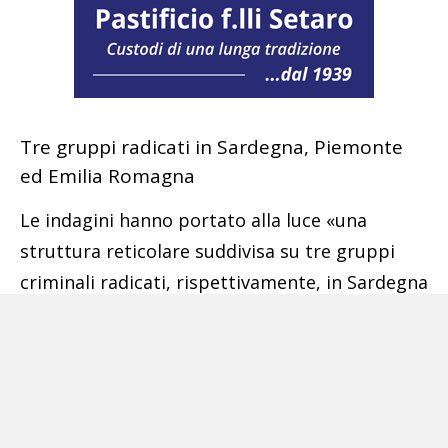
Tre gruppi radicati in Sardegna, Piemonte
ed Emilia Romagna
Le indagini hanno portato alla luce «una
struttura reticolare suddivisa su tre gruppi
criminali radicati, rispettivamente, in Sardegna
(nel cagliaritano), in Piemonte (nel torinese), in
Emilia Romagna (nel ravennate), ma con
operatività estesa in altre aree italiane e
transnazionale (in Nigeria, Libia e Germania),
dediti alla commissione dei reati innanzi