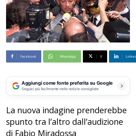
Facebook
WhatsApp
X
Linke
Aggiungi come fonte preferita su Google
Seguici più facilmente nelle notizie consigliate
La nuova indagine prenderebbe
spunto tra l’altro dall’audizione
di Fabio Miradossa