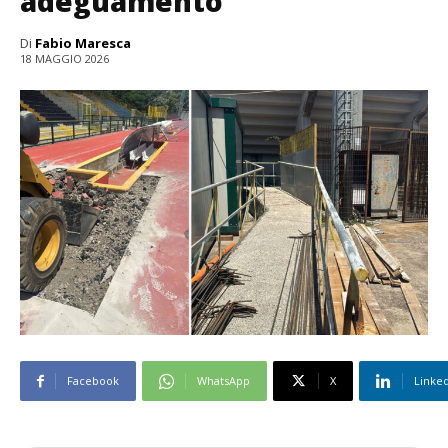
adeguamento
Di
Fabio Maresca
18 MAGGIO 2026
Facebook
WhatsApp
X
Linke