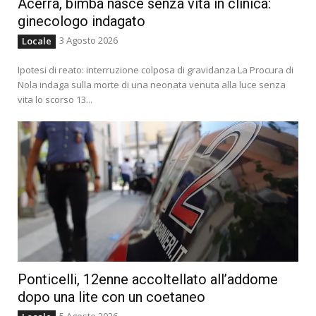
Acerra, bimba nasce senza vita in clinica:
ginecologo indagato
3 Agosto 2026
Locale
Ipotesi di reato: interruzione colposa di gravidanza La Procura di
Nola indaga sulla morte di una neonata venuta alla luce senza
vita lo scorso 13...
Ponticelli, 12enne accoltellato all’addome
dopo una lite con un coetaneo
5 Agosto 2026