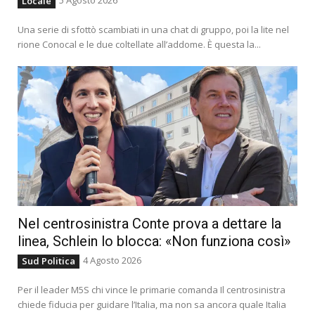
Locale
Una serie di sfottò scambiati in una chat di gruppo, poi la lite nel
rione Conocal e le due coltellate all’addome. È questa la...
Nel centrosinistra Conte prova a dettare la
linea, Schlein lo blocca: «Non funziona così»
4 Agosto 2026
Sud Politica
Per il leader M5S chi vince le primarie comanda Il centrosinistra
chiede fiducia per guidare l’Italia, ma non sa ancora quale Italia